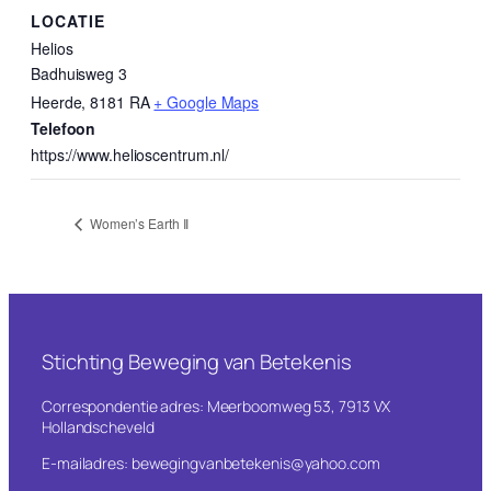
LOCATIE
Helios
Badhuisweg 3
Heerde
,
8181 RA
+ Google Maps
Telefoon
https://www.helioscentrum.nl/
Women’s Earth II
Stichting Beweging van Betekenis
Correspondentie adres: Meerboomweg 53, 7913 VX
Hollandscheveld
E-mailadres: bewegingvanbetekenis@yahoo.com